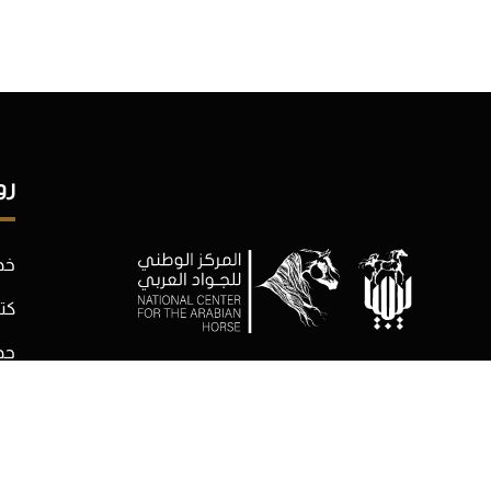
رو
خدم
كت
جد
الن