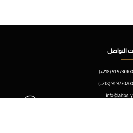
ات التواصل
(+218) 91 9730100
(+218) 91 9730200
info@lahbs.ly
رابلس - ليبيا