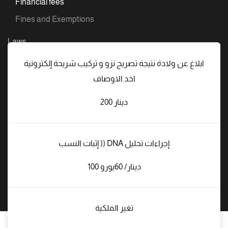
Office fee
Financial fees
Fines and Exemptions
Laws
ابلاغ عن ولادة نتيجة تصريح نزو و تركيب شريحة إلكترونية
Stud book
اخد الاوصاف
Championships
200 دينار
Upcoming championships
Championships archive
Terms of participation in tournaments
إثبات النسب )) DNA إجراءات تحليل
العربية
100 دينار/ 60يورو
تغير الملكية